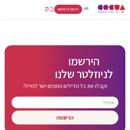
RU
AR
HE
רכישת כרטיסים
קולינריה
אטרקציות
קניות
אתרים
אמנות
וחיי לילה
וספורט
ולינה
ותרבות
הירשמו
לניוזלטר שלנו
וקבלו את כל הדילים החמים ישר למייל!
הרשמה