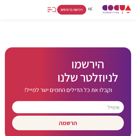
FR
RU
HE
רכישת כרטיסים
קולינריה
אטרקציות
קניות
אתרים
אמנות
וחיי לילה
וספורט
ולינה
ותרבות
הירשמו
לניוזלטר שלנו
וקבלו את כל הדילים החמים ישר למייל!
הרשמה