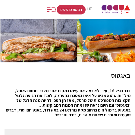
FR
RU
HE
רכישת כרטיסים
באגטוס
כבר בגיל 16, עירן לא ראה את עצמו במקום אחר מלבד תחום האוכל,
מילדות שהוא מביט על אימו במטבח בהערצה, לומד את תנועת גלגול
הקציצות המפורסמות של מרסל, מאז הן הפכו להיות מנת הדגל של
‘באגטוס’ וגם היום נראה שזו אחת המנות המבוקשות…
באגטוס בר מול הים ברחוב מקס נורדאו 24 באשדוד, באגט חם וטרי, דברים
טעימים ומוכרים שאתם אוהבים, בירה וחברים!