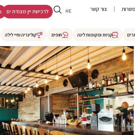
שרות
צור קשר
RU
HE
לרכישת יין מצודת ים
ר
רים
קניות ומקומות לינה
חופים
קולינריה וחיי לילה