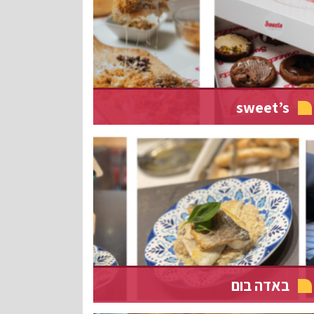
sweet’s
באדה בום