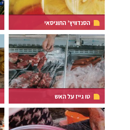
הסנדוויץ’ התוניסאי
טו גייז על האש