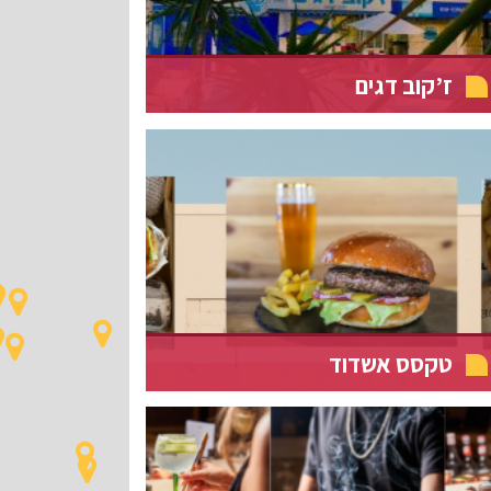
ז’קוב דגים
טקסס אשדוד