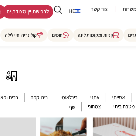
שרות
צור קשר
RU
HE
לרכישת יין מצודת ים
ר
רים
קניות ומקומות לינה
חופים
קולינריה וחיי לילה
אסייתי
אתני
בינלאומי
בית קפה
ברים ופאב
מטבח ביתי
צמחוני
שף