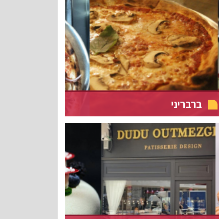
ברבריני