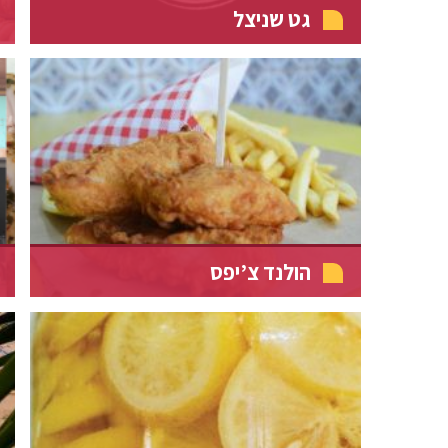
גט שניצל
הולנד צ’יפס