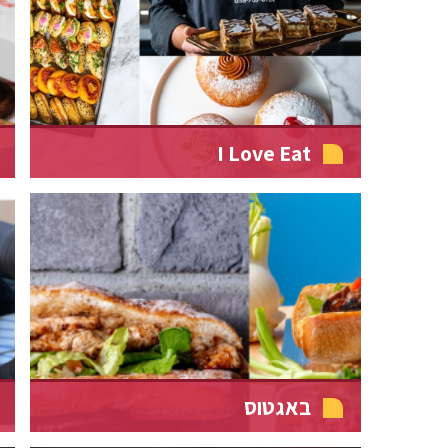
I Love Eat
באגטוס