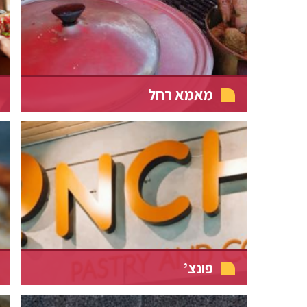
מאמא רחל
פונצ’