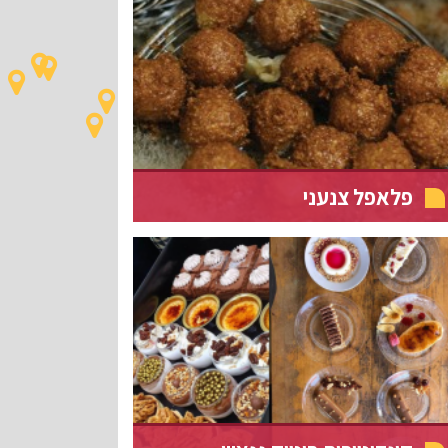
פלאפל צנעני