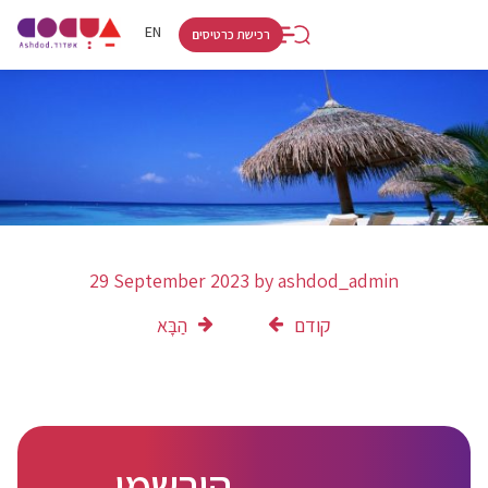
RU
HE
EN
רכישת כרטיסים
29 September 2023
by
ashdod_admin
קודם
הַבָּא
הירשמו