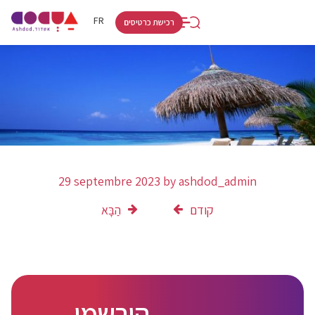
RU
HE
FR
רכישת כרטיסים
29 septembre 2023
by
ashdod_admin
קודם
הַבָּא
הירשמו