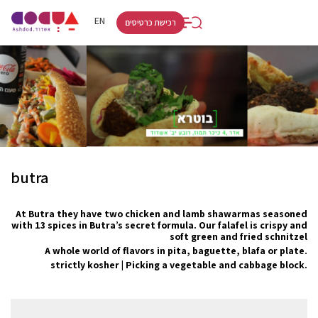
RU
HE
EN
רכישת כרטיסים
butra
At Butra they have two chicken and lamb shawarmas seasoned
with 13 spices in Butra’s secret formula. Our falafel is crispy and
soft green and fried schnitzel
A whole world of flavors in pita, baguette, blafa or plate.
strictly kosher | Picking a vegetable and cabbage block.