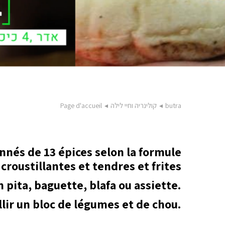
butra
◂
קולינריה וחיי לילה
◂
Page d'accueil
nnés de 13 épices selon la formule
croustillantes et tendres et frites
pita, baguette, blafa ou assiette.
llir un bloc de légumes et de chou.