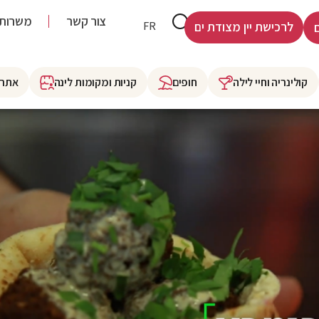
צור קשר
משרות
HE
FR
לרכישת יין מצודת ים
קולינריה וחיי לילה
חופים
קניות ומקומות לינה
אתרי