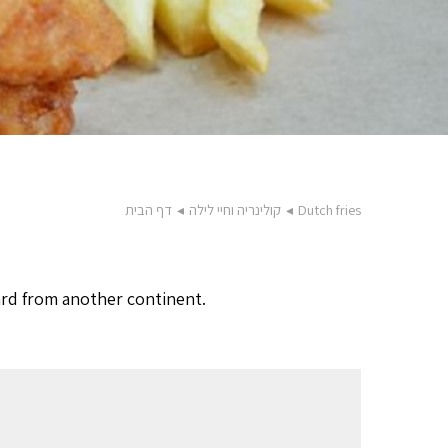
Dutch fries
◂
קולינריה וחיי לילה
◂
דף הבית
dard from another continent.