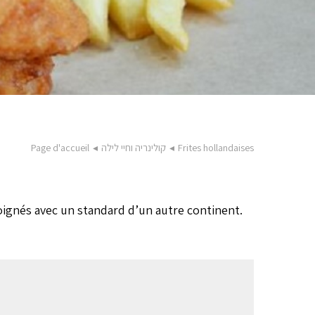
Frites hollandaises
◂
קולינריה וחיי לילה
◂
Page d'accueil
soignés avec un standard d’un autre continent.