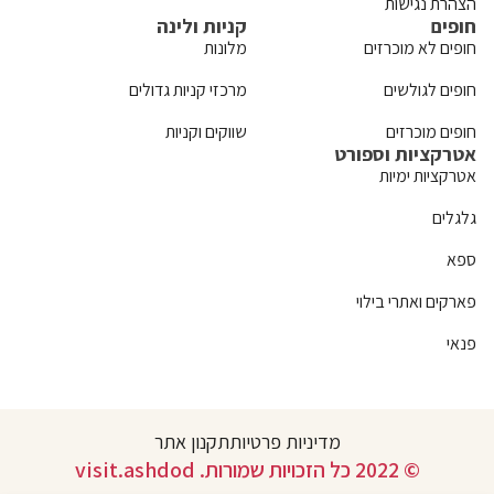
הצהרת נגישות
חופים
קניות ולינה
חופים לא מוכרזים
מלונות
חופים לגולשים
מרכזי קניות גדולים
חופים מוכרזים
שווקים וקניות
אטרקציות וספורט
אטרקציות ימיות
גלגלים
ספא
פארקים ואתרי בילוי
פנאי
מדיניות פרטיות
תקנון אתר
© 2022 כל הזכויות שמורות. visit.ashdod