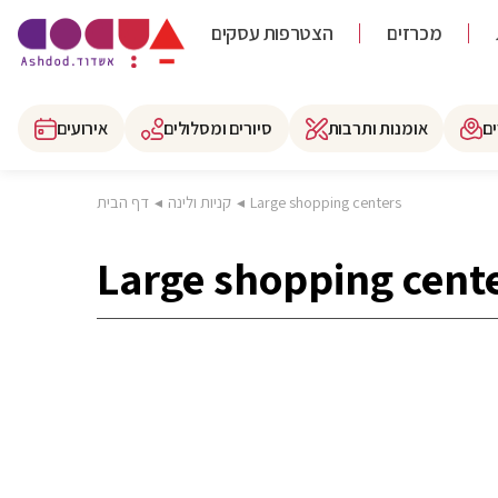
מכרזים
הצטרפות עסקים
ם
אומנות ותרבות
סיורים ומסלולים
אירועים
Large shopping centers
◂
קניות ולינה
◂
דף הבית
Large shopping cent