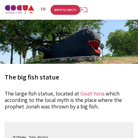
RU
HE
EN
רכישת כרטיסים
The big fish statue
The large fish statue, located at
Givat Yona
which
according to the local myth is the place where the
prophet Jonah was thrown by a big fish.
גבעת יונה, אשדוד