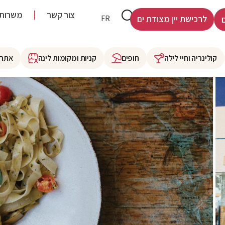
צור קשר
משרות
HE
FR
לרכישת יין מצודת ים
קולינריה וחיי לילה
חופים
קניות ומקומות לינה
אתרי