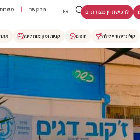
צור קשר
משרות
HE
FR
לרכישת יין מצודת ים
קולינריה וחיי לילה
חופים
קניות ומקומות לינה
אתרי