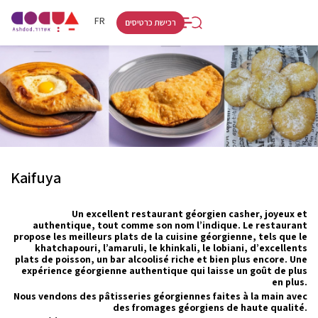
RU
HE
FR
רכישת כרטיסים
Kaifuya
Un excellent restaurant géorgien casher, joyeux et
authentique, tout comme son nom l’indique. Le restaurant
propose les meilleurs plats de la cuisine géorgienne, tels que le
khatchapouri, l’amaruli, le khinkali, le lobiani, d’excellents
plats de poisson, un bar alcoolisé riche et bien plus encore. Une
expérience géorgienne authentique qui laisse un goût de plus
en plus.
Nous vendons des pâtisseries géorgiennes faites à la main avec
des fromages géorgiens de haute qualité.