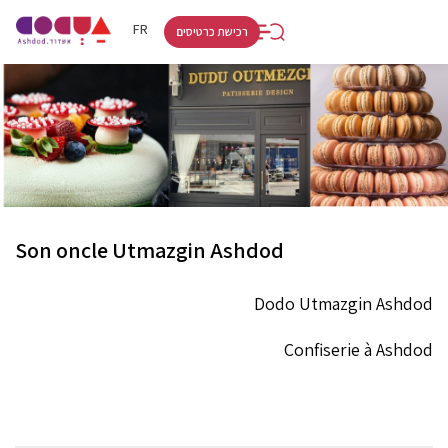
RU
HE
FR
רכישת כרטיסים
Son oncle Utmazgin Ashdod
Dodo Utmazgin Ashdod
Confiserie à Ashdod