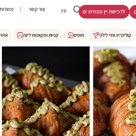
צור קשר
משרות
HE
FR
לרכישת יין מצודת ים
קולינריה וחיי לילה
חופים
קניות ומקומות לינה
אתרי