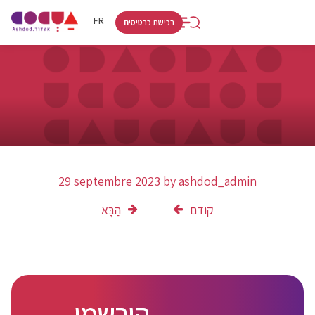
RU
HE
FR
רכישת כרטיסים
29 septembre 2023
by
ashdod_admin
קודם
הַבָּא
הירשמו