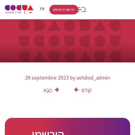
RU
HE
FR
רכישת כרטיסים
29 septembre 2023
by
ashdod_admin
קודם
הַבָּא
הירשמו