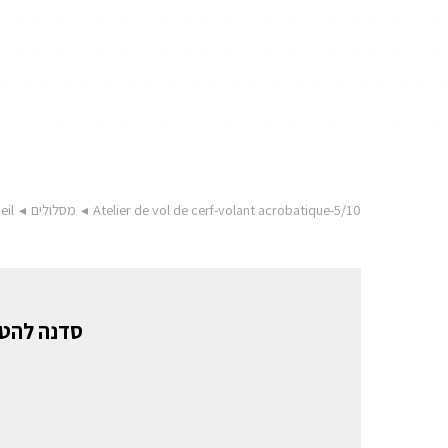
eil
◂
מסלולים
◂
Atelier de vol de cerf-volant acrobatique-5/10
סדנה להטס