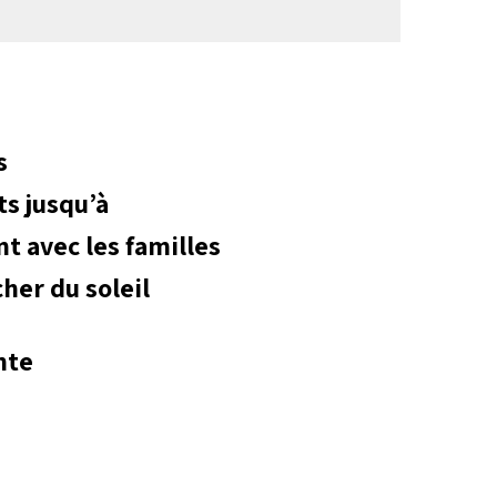
s
ts jusqu’à
nt avec les familles
cher du soleil
nte