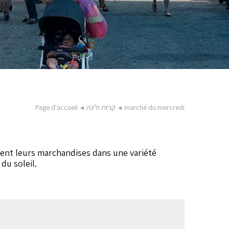
marché du mercredi
◂
קניות ולינה
◂
Page d'accueil
sent leurs marchandises dans une variété
du soleil.