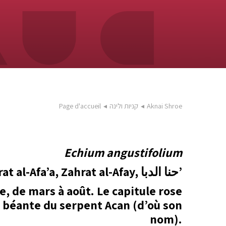
Aknai Shroe
◂
קניות ולינה
◂
Page d'accueil
Echium angustifolium
Arabe : Zahrat al-Afa’a, Zahrat al-Afay, حنا الدبا’
e, de mars à août. Le capitule rose
e béante du serpent Acan (d’où son
nom).