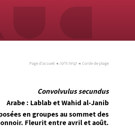
Corde de plage
◂
קניות ולינה
◂
Page d'accueil
Convolvulus secundus
Arabe : Lablab et Wahid al-Janib
disposées en groupes au sommet des
nnoir. Fleurit entre avril et août.