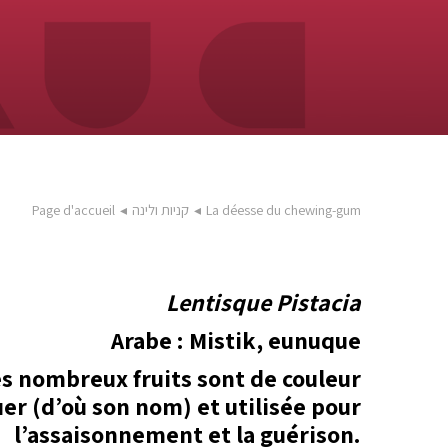
La déesse du chewing-gum
◂
קניות ולינה
◂
Page d'accueil
Lentisque Pistacia
Arabe : Mistik, eunuque
les nombreux fruits sont de couleur
uer (d’où son nom) et utilisée pour
l’assaisonnement et la guérison.