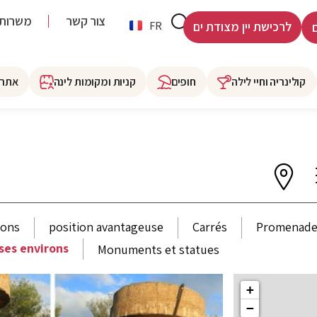
צור קשר
משרות
HE
FR
לרכישת יין מצודת ים
קולינריה וחיי לילה
חופים
קניות ומקומות לינה
אתרי
ions
position avantageuse
Carrés
Promenad
ses environs
Monuments et statues
+
−