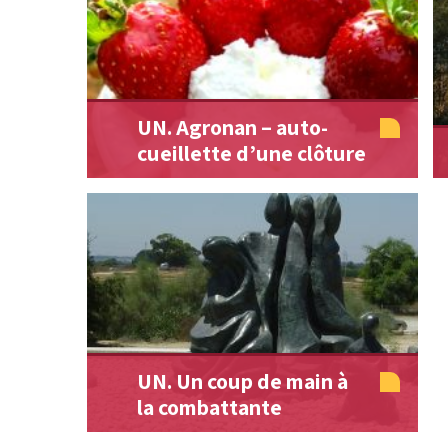
UN. Agronan – auto-
cueillette d’une clôture
UN. Un coup de main à
la combattante