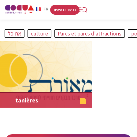
RU
HE
FR
רכישת כרטיסים
po
Parcs et parcs d'attractions
culture
את כל
פורט
קניות ולינה
אתרים
אמנות ותרבות
חופים
מסלולים
tanières