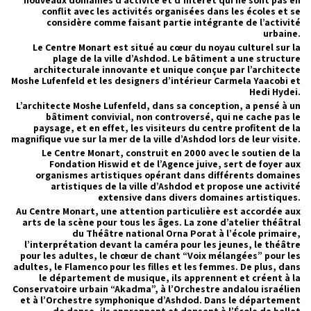
nouveaux domaines d’activité et d’intérêt qui ne sont pas en
conflit avec les activités organisées dans les écoles et se
considère comme faisant partie intégrante de l’activité
urbaine.
Le Centre Monart est situé au cœur du noyau culturel sur la
plage de la ville d’Ashdod. Le bâtiment a une structure
architecturale innovante et unique conçue par l’architecte
Moshe Lufenfeld et les designers d’intérieur Carmela Yaacobi et
Hedi Hydei.
L’architecte Moshe Lufenfeld, dans sa conception, a pensé à un
bâtiment convivial, non controversé, qui ne cache pas le
paysage, et en effet, les visiteurs du centre profitent de la
magnifique vue sur la mer de la ville d’Ashdod lors de leur visite.
Le Centre Monart, construit en 2000 avec le soutien de la
Fondation Hiswid et de l’Agence juive, sert de foyer aux
organismes artistiques opérant dans différents domaines
artistiques de la ville d’Ashdod et propose une activité
extensive dans divers domaines artistiques.
Au Centre Monart, une attention particulière est accordée aux
arts de la scène pour tous les âges. La zone d’atelier théâtral
du Théâtre national Orna Porat à l’école primaire,
l’interprétation devant la caméra pour les jeunes, le théâtre
pour les adultes, le chœur de chant “Voix mélangées” pour les
adultes, le Flamenco pour les filles et les femmes. De plus, dans
le département de musique, ils apprennent et créent à la
Conservatoire urbain “Akadma”, à l’Orchestre andalou israélien
et à l’Orchestre symphonique d’Ashdod. Dans le département