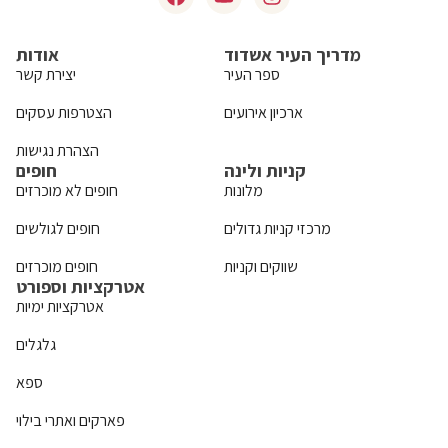
מדריך העיר אשדוד
אודות
ספר העיר
יצירת קשר
ארכיון אירועים
הצטרפות עסקים
הצהרת נגישות
קניות ולינה
חופים
מלונות
חופים לא מוכרזים
מרכזי קניות גדולים
חופים לגולשים
שווקים וקניות
חופים מוכרזים
אטרקציות וספורט
אטרקציות ימיות
גלגלים
ספא
פארקים ואתרי בילוי