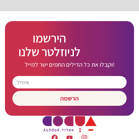
הירשמו
לניוזלטר שלנו
וקבלו את כל הדילים החמים ישר למייל!
הרשמה