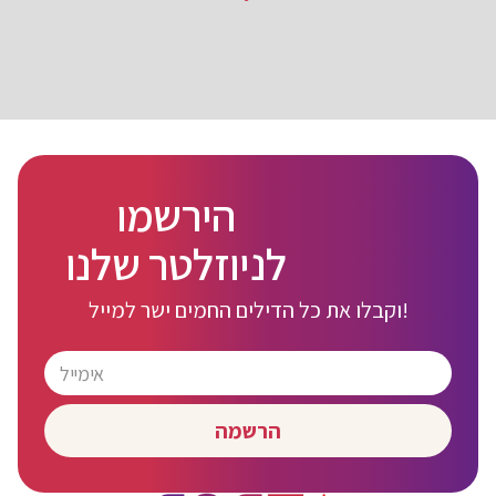
הירשמו
לניוזלטר שלנו
וקבלו את כל הדילים החמים ישר למייל!
הרשמה