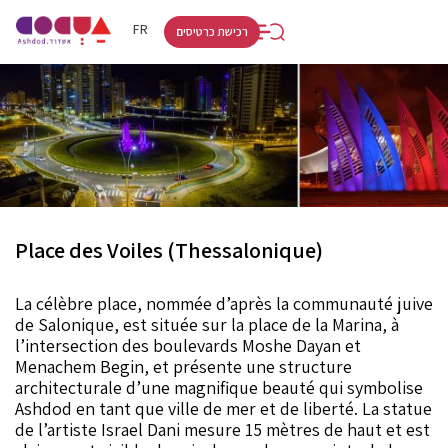
RU
HE
FR
רכישת כרטיסים
Place des Voiles (Thessalonique)
La célèbre place, nommée d’après la communauté juive
de Salonique, est située sur la place de la Marina, à
l’intersection des boulevards Moshe Dayan et
Menachem Begin, et présente une structure
architecturale d’une magnifique beauté qui symbolise
Ashdod en tant que ville de mer et de liberté. La statue
de l’artiste Israel Dani mesure 15 mètres de haut et est