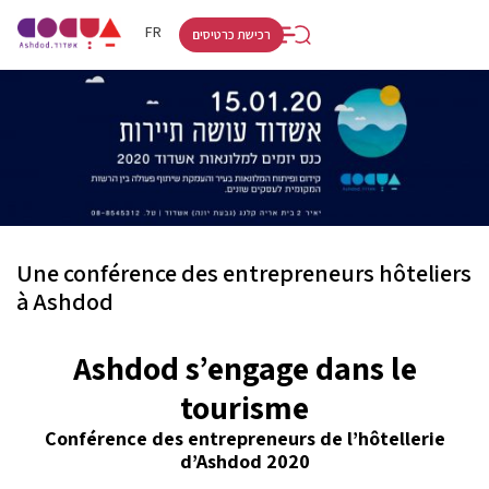
RU
HE
FR
רכישת כרטיסים
Une conférence des entrepreneurs hôteliers
à Ashdod
Ashdod s’engage dans le
tourisme
Conférence des entrepreneurs de l’hôtellerie
d’Ashdod 2020