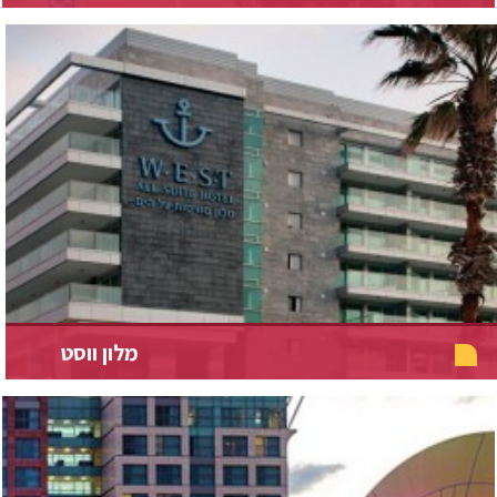
מלון ווסט