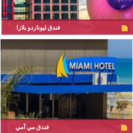
فندق ليوناردو بلازا
فندق مي آمي