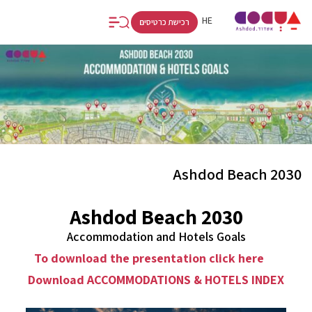
FR
RU
HE
רכישת כרטיסים
Ashdod Beach 2030
Ashdod Beach 2030
Accommodation and Hotels Goals
To download the presentation click here
Download ACCOMMODATIONS & HOTELS INDEX