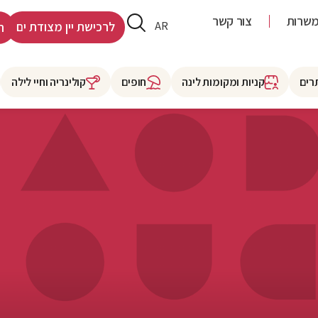
שרות
צור קשר
HE
AR
לרכישת יין מצודת ים
ר
רים
קניות ומקומות לינה
חופים
קולינריה וחיי לילה