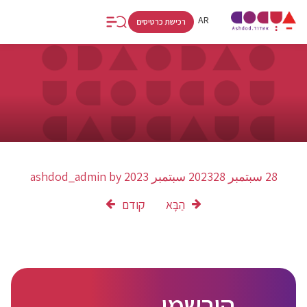
RU
AR
HE
רכישת כרטיסים
28 سبتمبر 2023
28 سبتمبر 2023
by
ashdod_admin
הַבָּא
קודם
הירשמו