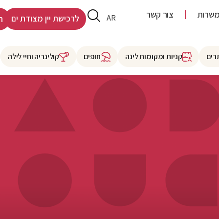
שרות
צור קשר
HE
AR
לרכישת יין מצודת ים
ר
רים
קניות ומקומות לינה
חופים
קולינריה וחיי לילה