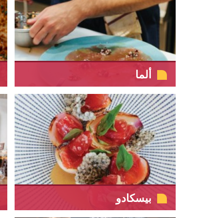
ألما
بيسكادو