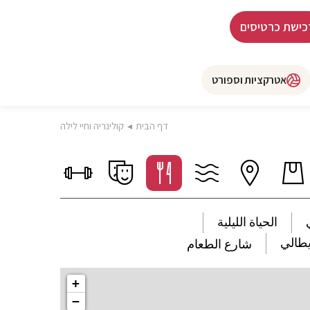
כישת כרטיסים
אטרקציות וספורט
דף הבית
◂
קולינריה וחיי לילה
الحياة الليلية
يطالي
شارع الطعام
+
−