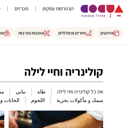
הצטרפות עסקים
מכרזים
מ
אירועים
סיורים ומסלולים
אומנות ותרבות
את
קולינריה וחיי לילה
את כל קולינריה וחיי לילה
طاه
نباتي
مط
سمك و مأكولات بحرية
اللحوم
الحانات و