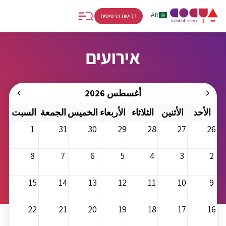
RU
AR
HE
רכישת כרטיסים
אירועים
أغسطس 2026
الأحد
الأثنين
الثلاثاء
الأربعاء
الخميس
الجمعة
السبت
1
31
30
29
28
27
26
8
7
6
5
4
3
2
15
14
13
12
11
10
9
22
21
20
19
18
17
16