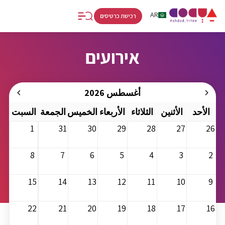
RU
AR
HE
רכישת כרטיסים
אירועים
أغسطس 2026
الأحد
الأثنين
الثلاثاء
الأربعاء
الخميس
الجمعة
السبت
1
31
30
29
28
27
26
8
7
6
5
4
3
2
15
14
13
12
11
10
9
22
21
20
19
18
17
16