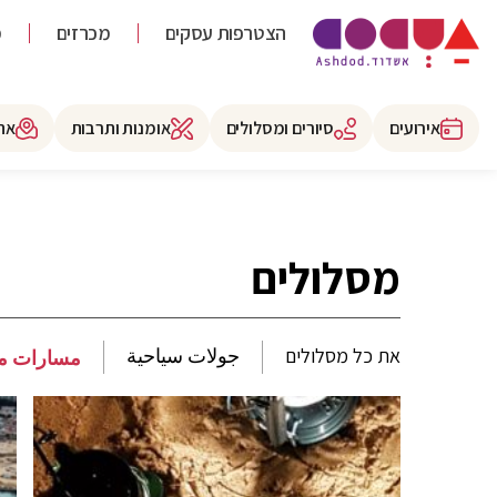
הצטרפות עסקים
מכרזים
מ
אירועים
סיורים ומסלולים
אומנות ותרבות
את
מסלולים
את כל מסלולים
جولات سياحية
مسارات م