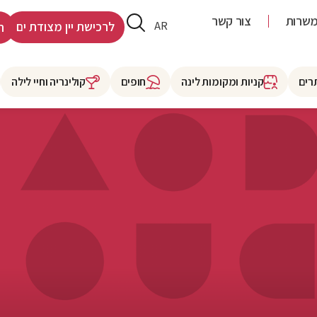
שרות
צור קשר
HE
AR
לרכישת יין מצודת ים
ר
רים
קניות ומקומות לינה
חופים
קולינריה וחיי לילה