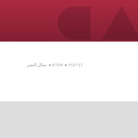
דף הבית
◂
אתרים
◂
تمثال النصر