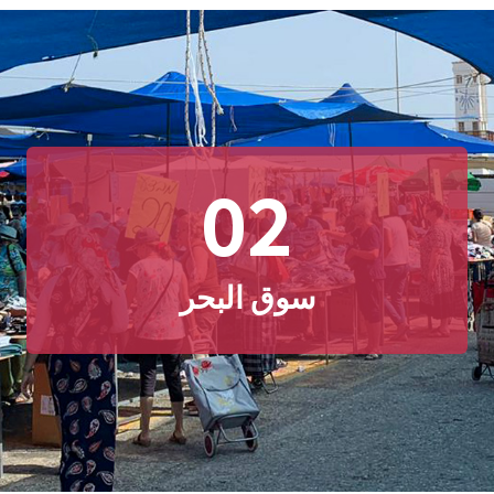
02
سوق البحر