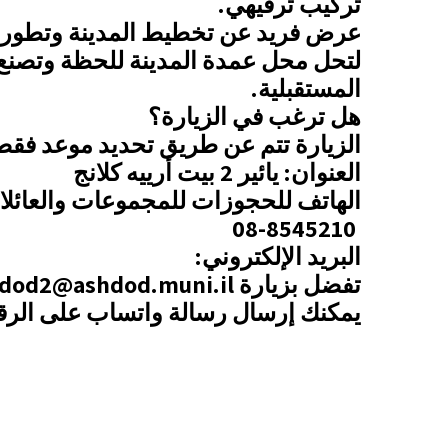
تركيب ترفيهي
.
عرض فريد عن تخطيط المدينة وتطورها 
لتحل محل عمدة المدينة للحظة وتصن
المستقبلية
.
هل ترغب في الزيارة؟
الزيارة تتم عن طريق تحديد موعد فقط
العنوان: يائير 2 بيت أرييه كلانج
الهاتف للحجوزات للمجموعات والعائلا
08-8545210
البريد الإلكتروني:
تفضل بزيارة ashdod2@ashdod.muni.il
يمكنك إرسال رسالة واتساب على الرقم 050-989-2
https://wa.me/message/R52NSEYWI5H6P1