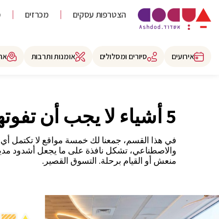
הצטרפות עסקים
מכרזים
מ
אירועים
סיורים ומסלולים
אומנות ותרבות
את
5 أشياء لا يجب أن تفوتها أثناء زيارتك لأشدود
في هذا القسم، جمعنا لك خمسة مواقع لا تكتمل أي زيا
والاصطناعي، تشكل نافذة على ما يجعل أشدود مدينة 
منعش أو القيام برحلة. التسوق القصير.