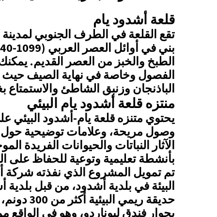
قلعة أشدود يام
تقع القلعة في الطرف الجنوبي لمدينة أ
الطبخ والخبز من العصر القديم. يمكنك 
الفصول وخاصة في نهاية الصيف حيث يم
الباذنجان وزنبق الشاطئ والاستمتاع
منتزه قلعة أشدود يام البيئي
يحتوي متنزه قلعة يام-أشدود البيئي 
وصول مريحة، وعلامات توضيحية حول ا
الآثار النباتات والحيوانات الفريدة ا
بأنشطة تعليمية وتوعية للحفاظ على البيئ
تم تمويل المشروع الذي نفذته شركة أ
البيئة في بلدية أشدود، من قبل بلدي
حديقة ريمي
بجوار فندق ليوناردو، وهو في الواقع م