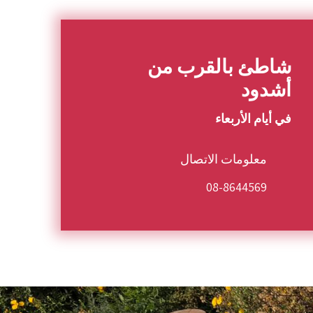
شاطئ بالقرب من
أشدود
في أيام الأربعاء
معلومات الاتصال
08-8644569