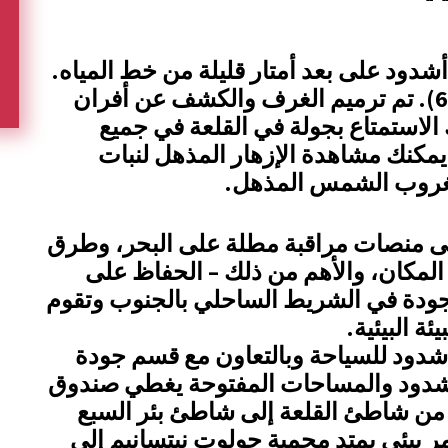
شدود على بعد أمتار قليلة من خط المياه.
بني في أوائل العصر العربي (1099-640). تم ترميم الغرف والكشف عن أفران
الاستمتاع بجولة في القلعة في جميع
كنك مشاهدة الإزهار المذهل لنبات
 بغروب الشمس المذهل.
على منصات مراقبة مطلة على البحر، وطرق
لمكان، والأهم من ذلك – الحفاظ على
لموجودة في الشريط الساحلي بالجنوب وتقوم
ة البيئية.
شدود للسياحة وبالتعاون مع قسم جودة
ة أشدود والمساحات المفتوحة يغطي صندوق
 البيئية أكثر من 300 دونم، من شاطئ القلعة إلى شاطئ بئر السبع
مر بيئي يمتد محمية حولوت نيتسانيم إلى