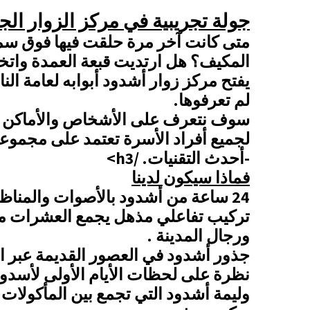
جولة تجريبية في مركز الزوار ال
متى كانت آخر مرة حلقت فيها فوق سم
المكيف؟ هل ارتديت قبعة العمدة وات
يفتح مركز زوار أشدود أبوابه لعامة ال
لم تعرفوها
.
سوف نتعرف على الأشخاص والأماكن و
لجميع أفراد الأسرة تعتمد على مجموعة 
-أحدث التقنيات.
/h3>
فماذا سيكون لدينا
24 ساعة من أشدود بالأصوات والمناظر في تمثيل تجريبي قوي
تركيب تفاعلي مذهل يجمع العشرات من
ورجال المدينة
.
جذور أشدود في العصور القديمة عبر ا
نظرة على لحظات الأيام الأولى لأسدو
وليمة أشدود التي تجمع بين المأكولات 