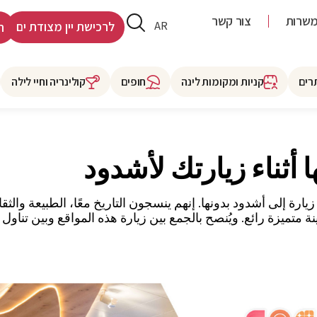
שרות
צור קשר
HE
AR
לרכישת יין מצודת ים
ר
רים
קניות ומקומות לינה
חופים
קולינריה וחיי לילה
رة إلى أشدود بدونها. إنهم ينسجون التاريخ معًا، الطبيعة والث
متميزة رائع. ويُنصح بالجمع بين زيارة هذه المواقع وبين تناو