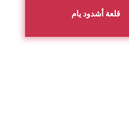
قلعة أشدود يام