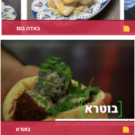
באדה בום
בוטרא