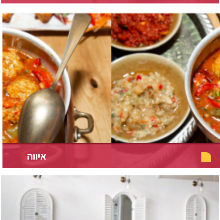
איווה