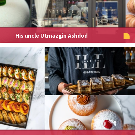
His uncle Utmazgin Ashdod