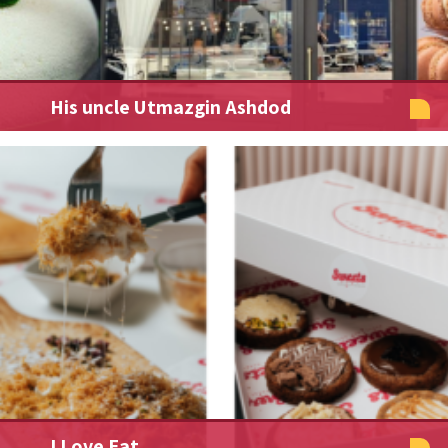
His uncle Utmazgin Ashdod
I Love Eat