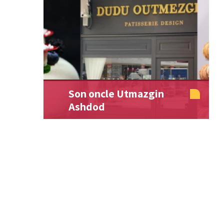
Son oncle Utmazgin
Ashdod