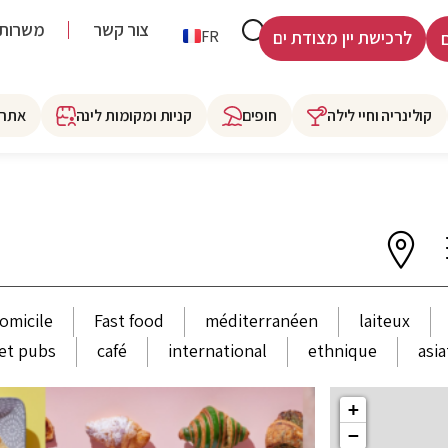
צור קשר
משרות
HE
FR
לרכישת יין מצודת ים
קולינריה וחיי לילה
חופים
קניות ומקומות לינה
אתרי
domicile
Fast food
méditerranéen
laiteux
et pubs
café
international
ethnique
asi
+
−