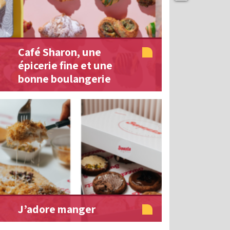
Café Sharon, une
épicerie fine et une
bonne boulangerie
J’adore manger