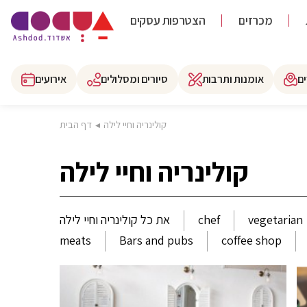
מכרזים
הצטרפות עסקים
ם
אומנות ותרבות
סיורים ומסלולים
אירועים
קולינריה וחיי לילה
◂
דף הבית
קולינריה וחיי לילה
vegetarian
chef
את כל קולינריה וחיי לילה
meats
Bars and pubs
coffee shop