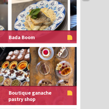
Bada Boom
Boutique ganache
pastry shop