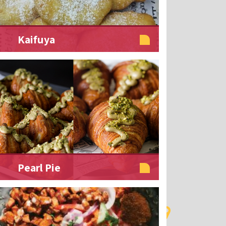
Kaifuya
Pearl Pie