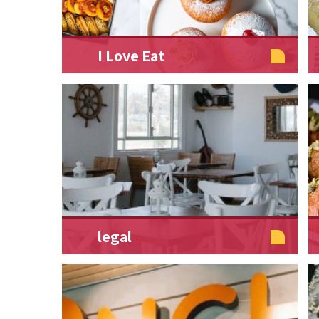
I Love Eat
legal