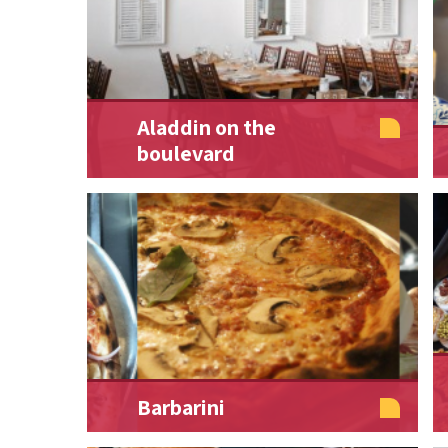
Aladdin on the
boulevard
Barbarini