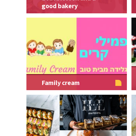
good bakery
Family cream