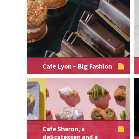
Cafe Lyon – Big Fashion
Cafe Sharon, a
delicatessen and a