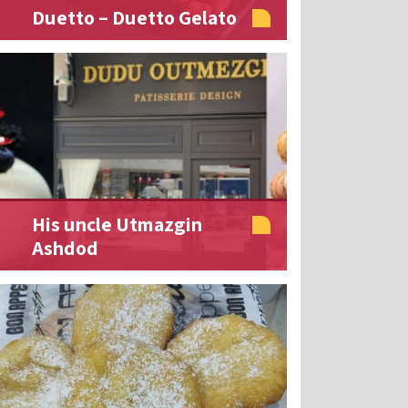
Duetto – Duetto Gelato
His uncle Utmazgin
Ashdod