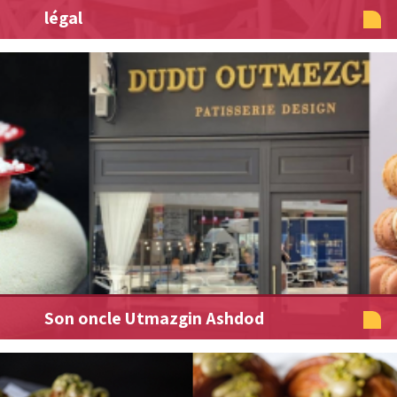
légal
Son oncle Utmazgin Ashdod